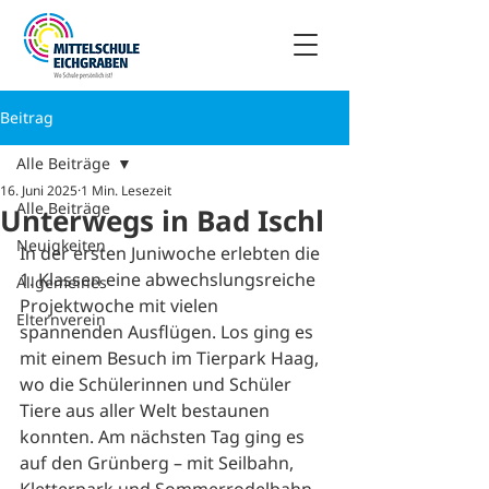
Beitrag
Alle Beiträge
16. Juni 2025
1 Min. Lesezeit
Alle Beiträge
Unterwegs in Bad Ischl
Neuigkeiten
In der ersten Juniwoche erlebten die 
1. Klassen eine abwechslungsreiche 
Allgemeines
Projektwoche mit vielen 
Elternverein
spannenden Ausflügen. Los ging es 
mit einem Besuch im Tierpark Haag, 
wo die Schülerinnen und Schüler 
Tiere aus aller Welt bestaunen 
konnten. Am nächsten Tag ging es 
auf den Grünberg – mit Seilbahn, 