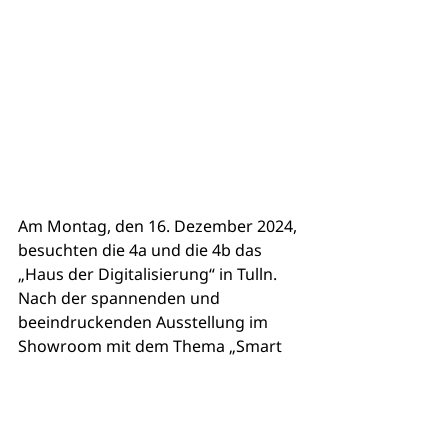
Am Montag, den 16. Dezember 2024, 
besuchten die 4a und die 4b das 
„Haus der Digitalisierung“ in Tulln. 
Nach der spannenden und 
beeindruckenden Ausstellung im 
Showroom mit dem Thema „Smart 
Data und Du“ gab es im FabLab 
praktische Einblicke in moderne 
Technologien wie zum Beispiel 3D-
Druck, VR-Brillen und Augmented 