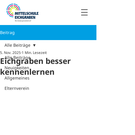
Beitrag
Alle Beiträge
5. Nov. 2025
1 Min. Lesezeit
Alle Beiträge
Eichgraben besser
Neuigkeiten
kennenlernen
Allgemeines
Elternverein