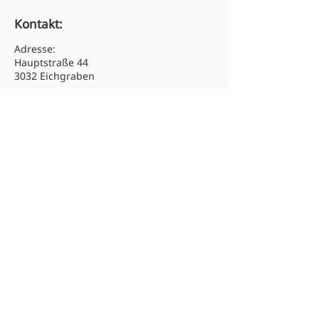
Kontakt:
Adresse:
Hauptstraße 44
3032 Eichgraben
Tel:
02773 46313
Email: hs.eichgraben@noeschule.at
Newsletter abonnieren:
Absenden
© 2025 Mittelschule Eichgraben.
Alle Rechte vorbehalten.