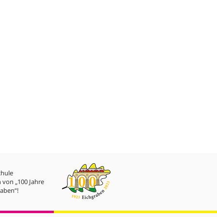
chule
 von „100 Jahre
aben“!