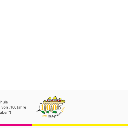
chule
 von „100 Jahre
aben“!