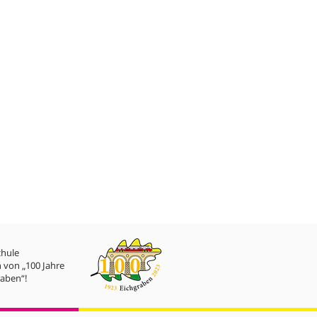
chule
 von „100 Jahre
aben“!