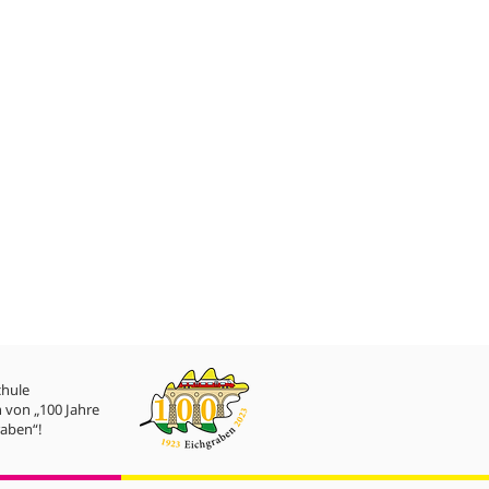
chule
 von „100 Jahre
aben“!