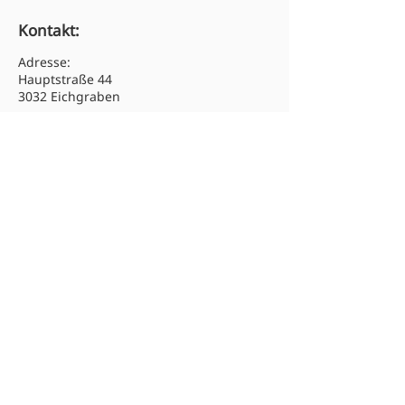
Kontakt:
Adresse:
Hauptstraße 44
3032 Eichgraben
Tel:
02773 46313
Email: hs.eichgraben@noeschule.at
Newsletter abonnieren:
Absenden
© 2025 Mittelschule Eichgraben.
Alle Rechte vorbehalten.