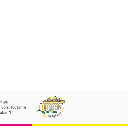
chule
 von „100 Jahre
aben“!