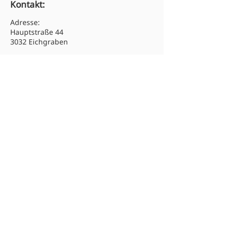
Kontakt:
Adresse:
Hauptstraße 44
3032 Eichgraben
Tel:
02773 46313
Email: hs.eichgraben@noeschule.at
Newsletter abonnieren:
Absenden
© 2025 Mittelschule Eichgraben.
Alle Rechte vorbehalten.
Barrierefreihei
Datenschutz
Impressum