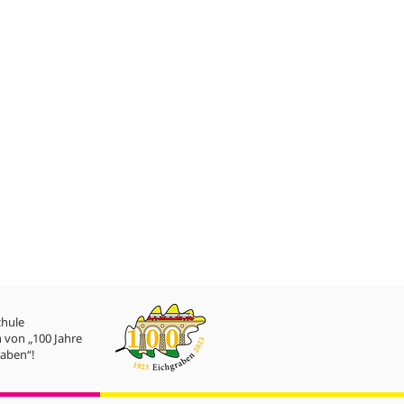
chule
 von „100 Jahre
aben“!