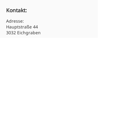
Kontakt:
Adresse:
Hauptstraße 44
3032 Eichgraben
Tel:
02773 46313
Email: hs.eichgraben@noeschule.at
Newsletter abonnieren:
Absenden
© 2025 Mittelschule Eichgraben.
Alle Rechte vorbehalten.