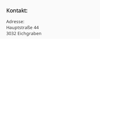
Kontakt:
Adresse:
Hauptstraße 44
3032 Eichgraben
Tel:
02773 46313
Email: hs.eichgraben@noeschule.at
Newsletter abonnieren:
Absenden
© 2025 Mittelschule Eichgraben.
Alle Rechte vorbehalten.