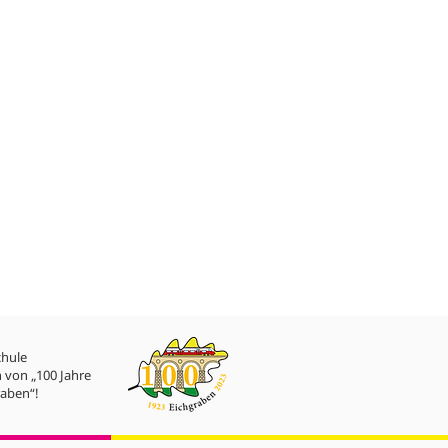
chule
 von „100 Jahre
aben“!