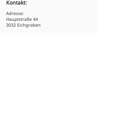
Kontakt:
Adresse:
Hauptstraße 44
3032 Eichgraben
Tel:
02773 46313
Email: hs.eichgraben@noeschule.at
Newsletter abonnieren:
Absenden
© 2025 Mittelschule Eichgraben.
Alle Rechte vorbehalten.
Barrierefreihei
Datenschutz
Impressum