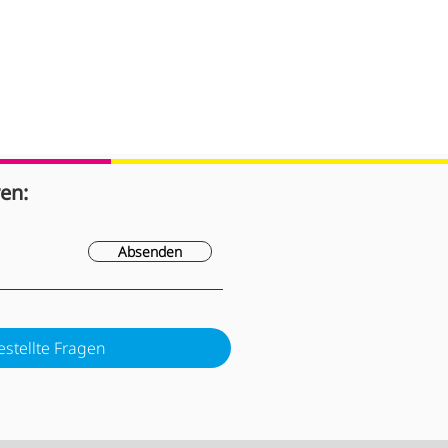
en:
Absenden
estellte Fragen