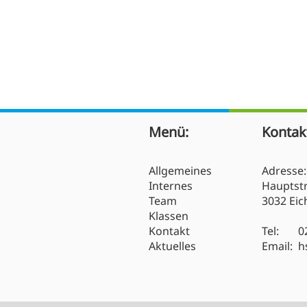
Segensfeier
Wir wünschen schöne
Ferien!
Menü:
Kontak
Allgemeines
Adresse:
Internes
Hauptst
Team
3032 Ei
Klassen
Kontakt
Tel: 02
Aktuelles
Email: h