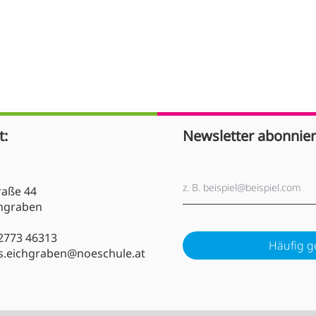
 der 4. Klasse
Abschied von unserer 4.
Klasse
t:
Newsletter abonnier
raße 44
chgraben
773 46313
Häufig g
s.eichgraben@noeschule.at