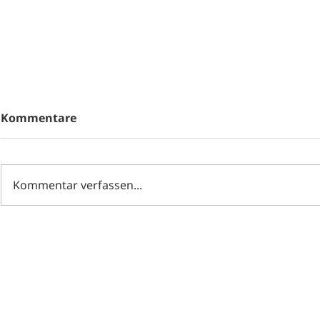
Kommentare
Kommentar verfassen...
Segensfeier
Wir wünschen schöne
Ferien!