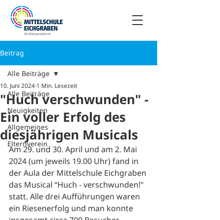
Beitrag
Alle Beiträge
10. Juni 2024
1 Min. Lesezeit
Alle Beiträge
"Huch verschwunden" -
Neuigkeiten
Ein voller Erfolg des
Allgemeines
diesjährigen Musicals
Elternverein
Am 29. und 30. April und am 2. Mai 
2024 (um jeweils 19.00 Uhr) fand in 
der Aula der Mittelschule Eichgraben 
das Musical “Huch - verschwunden!" 
statt. Alle drei Aufführungen waren 
ein Riesenerfolg und man konnte 